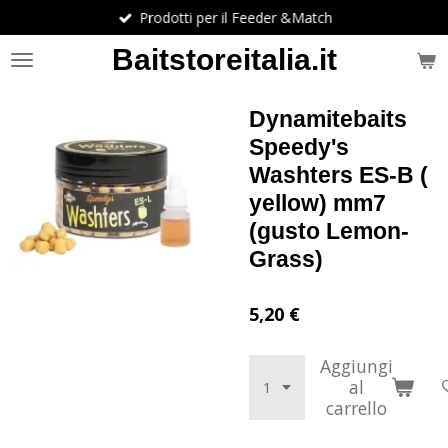
Prodotti per il Feeder &Match
Vai
al
Baitstoreitalia.it
contenuto
principale
Dynamitebaits
Speedy's
Washters ES-B (
yellow) mm7
(gusto Lemon-
Grass)
5,20 €
Aggiungi
al
carrello