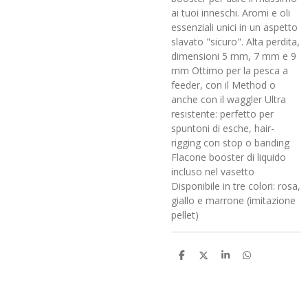
ai tuoi inneschi. Aromi e oli
essenziali unici in un aspetto
slavato "sicuro". Alta perdita,
dimensioni 5 mm, 7 mm e 9
mm Ottimo per la pesca a
feeder, con il Method o
anche con il waggler Ultra
resistente: perfetto per
spuntoni di esche, hair-
rigging con stop o banding
Flacone booster di liquido
incluso nel vasetto
Disponibile in tre colori: rosa,
giallo e marrone (imitazione
pellet)
C
C
C
C
o
o
o
o
n
n
n
n
d
d
d
d
i
i
i
i
v
v
v
v