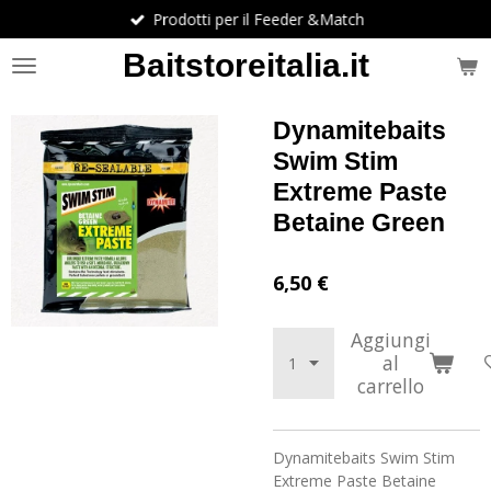
Prodotti per il Feeder &Match
Vai
al
Baitstoreitalia.it
contenuto
principale
Dynamitebaits
Swim Stim
Extreme Paste
Betaine Green
6,50 €
Aggiungi
al
carrello
Dynamitebaits Swim Stim
Extreme Paste Betaine