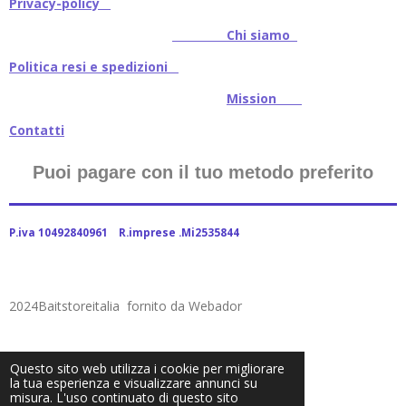
Privacy-policy
Chi siamo
Politica resi e spedizioni
Mission
Contatti
Puoi pagare con il tuo metodo preferito
P.iva 10492840961 R.imprese .Mi2535844
2024Baitstoreitalia fornito da Webador
Questo sito web utilizza i cookie per migliorare
la tua esperienza e visualizzare annunci su
misura. L'uso continuato di questo sito