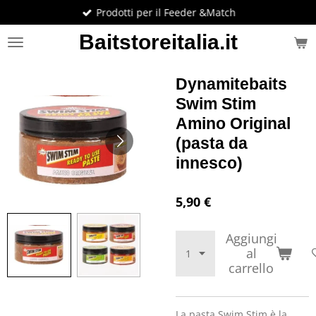
Prodotti per il Feeder &Match
Vai
al
Baitstoreitalia.it
contenuto
principale
Dynamitebaits
Swim Stim
Amino Original
(pasta da
innesco)
5,90 €
Aggiungi
al
carrello
La pasta Swim Stim è la