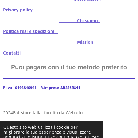
Privacy-policy
Chi siamo
Politica resi e spedizioni
Mission
Contatti
Puoi pagare con il tuo metodo preferito
P.iva 10492840961 R.imprese .Mi2535844
2024Baitstoreitalia fornito da Webador
Questo sito web utilizza i cookie per
migliorare la tua esperienza e visualizzare
annunci su misura. L'uso continuato di questo