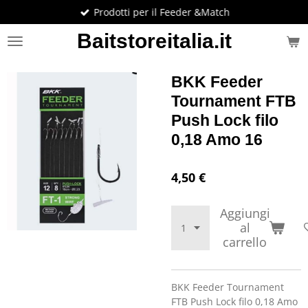
Prodotti per il Feeder &Match
Vai
al
Baitstoreitalia.it
contenuto
principale
BKK Feeder
Tournament FTB
Push Lock filo
0,18 Amo 16
4,50 €
Aggiungi
al
carrello
BKK Feeder Tournament
FTB Push Lock filo 0,18 Amo