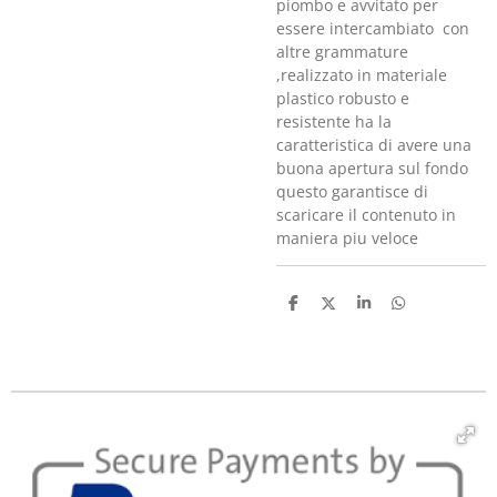
piombo e avvitato per
essere intercambiato con
altre grammature
,realizzato in materiale
plastico robusto e
resistente ha la
caratteristica di avere una
buona apertura sul fondo
questo garantisce di
scaricare il contenuto in
maniera piu veloce
C
C
C
C
o
o
o
o
n
n
n
n
d
d
d
d
i
i
i
i
v
v
v
v
i
i
i
i
d
d
d
d
i
i
i
i