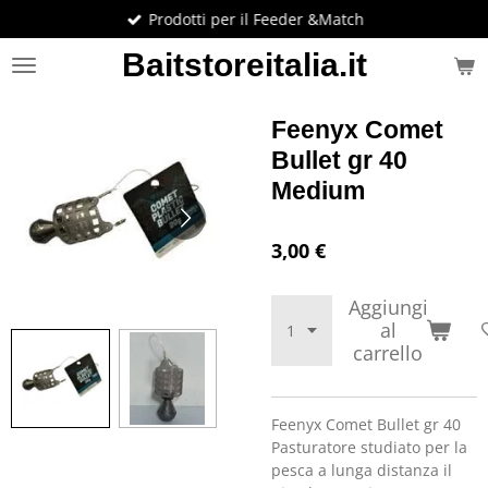
Prodotti per il Feeder &Match
Vai
al
Baitstoreitalia.it
contenuto
principale
Feenyx Comet
Bullet gr 40
Medium
3,00 €
Aggiungi
al
carrello
Feenyx Comet Bullet gr 40
Pasturatore studiato per la
pesca a lunga distanza il