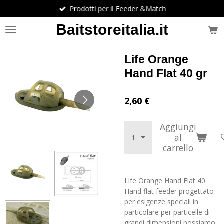
Prodotti per il Feeder &Match
Vai
al
Baitstoreitalia.it
contenuto
principale
Life Orange
Hand Flat 40 gr
2,60 €
Aggiungi
al
carrello
Life Orange Hand Flat 40
Hand flat feeder progettato
per esigenze speciali in
particolare per particelle di
grandi dimensioni,possiamo