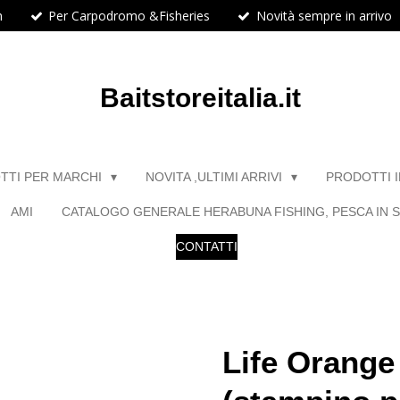
h
Per Carpodromo &Fisheries
Novità sempre in arrivo
Baitstoreitalia.it
TTI PER MARCHI
NOVITA ,ULTIMI ARRIVI
PRODOTTI 
AMI
CATALOGO GENERALE HERABUNA FISHING, PESCA IN S
CONTATTI
Life Orange