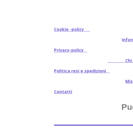
Cookie -policy
I
nfor
Privacy-policy
Chi s
Politica resi e spedizioni
Mi
Contatti
Pu