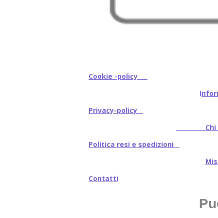
Cookie -policy
I
nfor
Privacy-policy
Chi s
Politica resi e spedizioni
Mi
Contatti
Pu