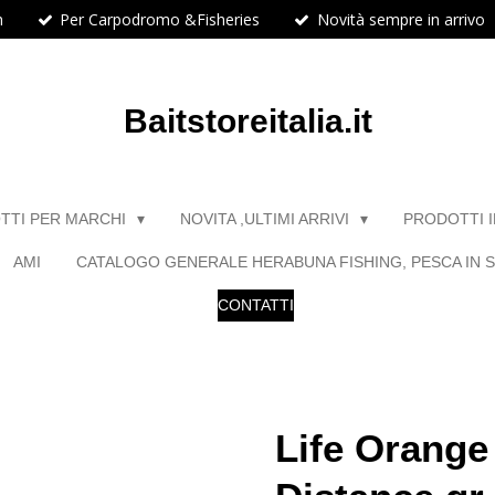
h
Per Carpodromo &Fisheries
Novità sempre in arrivo
Baitstoreitalia.it
TTI PER MARCHI
NOVITA ,ULTIMI ARRIVI
PRODOTTI 
AMI
CATALOGO GENERALE HERABUNA FISHING, PESCA IN S
CONTATTI
Life Orange