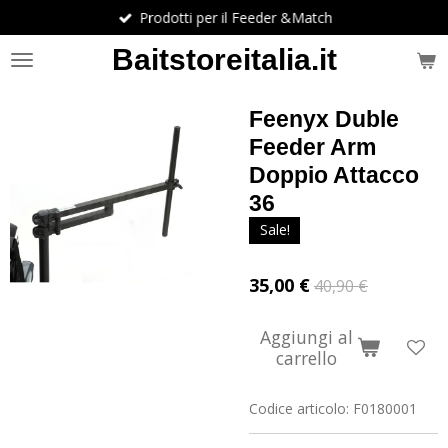
Prodotti per il Feeder &Match
Vai
al
Baitstoreitalia.it
contenuto
principale
Feenyx Duble
Feeder Arm
Doppio Attacco
36
Sale!
35,00 €
40,90 €
Aggiungi al
carrello
Codice articolo:
F0180001