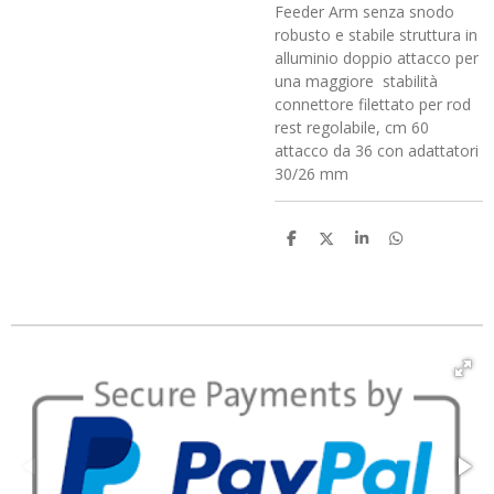
Feeder Arm senza snodo
robusto e stabile struttura in
alluminio doppio attacco per
una maggiore stabilità
connettore filettato per rod
rest regolabile, cm 60
attacco da 36 con adattatori
30/26 mm
C
C
C
C
o
o
o
o
n
n
n
n
d
d
d
d
i
i
i
i
v
v
v
v
i
i
i
i
d
d
d
d
i
i
i
i