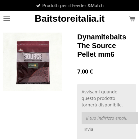
Prodotti per il Feeder &Match
Vai
al
Baitstoreitalia.it
contenuto
principale
Dynamitebaits
The Source
Pellet mm6
7,00 €
Avvisami quando
questo prodotto
tornerà disponibile.
Invia