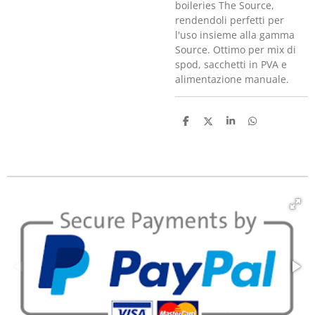
boileries The Source,
rendendoli perfetti per
l'uso insieme alla gamma
Source. Ottimo per mix di
spod, sacchetti in PVA e
alimentazione manuale.
C
C
C
C
o
o
o
o
n
n
n
n
d
d
d
d
i
i
i
i
v
v
v
v
i
i
i
i
d
d
d
d
i
i
i
i