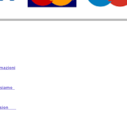
mazioni
iamo
ssion