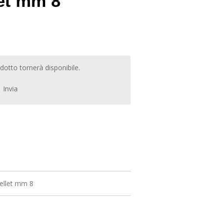
let mm 8
otto tornerà disponibile.
Invia
ellet mm 8