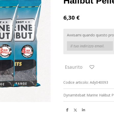
Halibut Pel
6,30 €
Avvisami quando questo prod
Esaurito
Codice articolo:
Ady040093
Dynamitebait Marine Halibut P
C
C
C