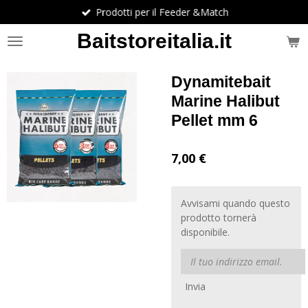
Prodotti per il Feeder &Match
Vai
al
Baitstoreitalia.it
contenuto
principale
Dynamitebait
Marine Halibut
Pellet mm 6
7,00 €
Avvisami quando questo
prodotto tornerà
disponibile.
Invia