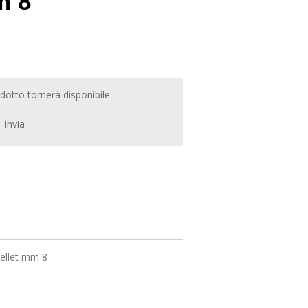
m 8
otto tornerà disponibile.
Invia
ellet mm 8