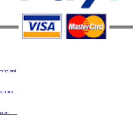
mazioni
iamo
ssion