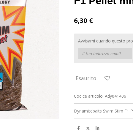
F1 Pellet m
6,30 €
Avvisami quando questo prod
Esaurito
Codice articolo:
Ady041406
Dynamitebaits Swim Stim F1 P
C
C
C