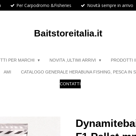
h
Per Carpodromo &Fisheries
Novità sempre in arrivo
Baitstoreitalia.it
TTI PER MARCHI
NOVITA ,ULTIMI ARRIVI
PRODOTTI 
AMI
CATALOGO GENERALE HERABUNA FISHING, PESCA IN S
CONTATTI
Dynamiteba