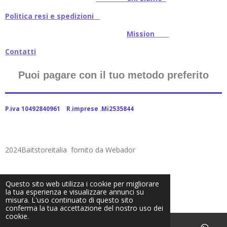
Politica resi e spedizioni
Mission
Contatti
Puoi pagare con il tuo metodo preferito
P.iva 10492840961 R.imprese .Mi2535844
2024Baitstoreitalia fornito da Webador
Questo sito web utilizza i cookie per migliorare
la tua esperienza e visualizzare annunci su
misura. L'uso continuato di questo sito
conferma la tua accettazione del nostro uso dei
cookie.