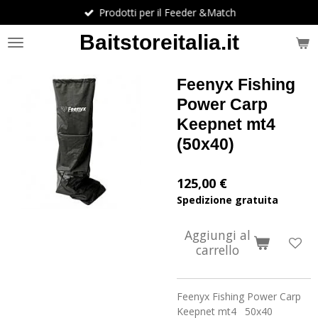
Prodotti per il Feeder &Match
Vai
al
Baitstoreitalia.it
contenuto
principale
Feenyx Fishing
Power Carp
Keepnet mt4
(50x40)
125,00 €
Spedizione gratuita
Aggiungi al
carrello
Feenyx Fishing Power Carp
Keepnet mt4 50x40