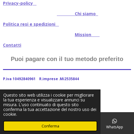
Privacy-policy
Chi siamo
Politica resi e spedizioni
Mission
Contatti
Puoi pagare con il tuo metodo preferito
P.iva 10492840961 R.imprese .Mi2535844
Questo sito web utilizza i cookie per migliorare
la tua esperienza e visualizzare annunci su
2024Baitstoreitalia fornito da Webador
misura. L'uso continuato di questo sito
conferma la tua accettazione del nostro uso dei
cookie.
Conferma
Email
Telefono
Facebook
WhatsApp