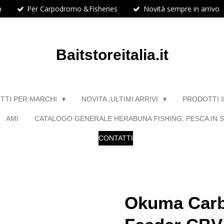
h
Per Carpodromo &Fisheries
Novità sempre in arrivo
Baitstoreitalia.it
TTI PER MARCHI
NOVITA ,ULTIMI ARRIVI
PRODOTTI 
AMI
CATALOGO GENERALE HERABUNA FISHING, PESCA IN S
CONTATTI
Okuma Carb