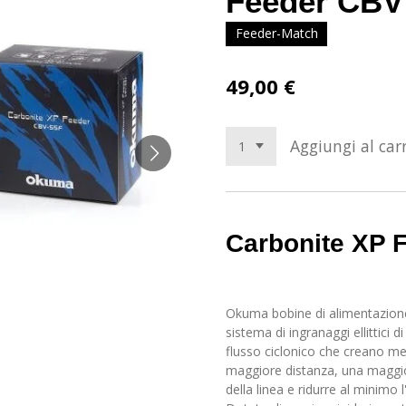
Feeder CBV 
Feeder-Match
49,00 €
Aggiungi al carr
Carbonite XP 
Okuma bobine di alimentazio
sistema di ingranaggi ellittici 
flusso ciclonico che creano me
maggiore distanza, una maggio
della linea e ridurre al minimo 