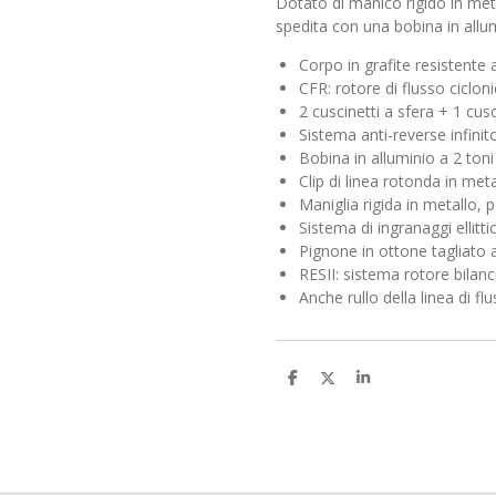
Dotato di manico rigido in met
spedita con una bobina in allum
Corpo in grafite resistente 
CFR: rotore di flusso ciclon
2 cuscinetti a sfera + 1 cusc
Sistema anti-reverse infinit
Bobina in alluminio a 2 ton
Clip di linea rotonda in meta
Maniglia rigida in metallo, 
Sistema di ingranaggi ellittic
Pignone in ottone tagliato
RESII: sistema rotore bilan
Anche rullo della linea di fl
C
C
C
o
o
o
n
n
n
d
d
d
i
i
i
v
v
v
i
i
i
d
d
d