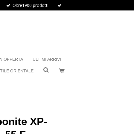
Oltre1900 prodotti
IN OFFERTA
ULTIMI ARRIVI
TILE ORIENTALE
onite XP-