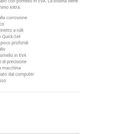
allo con pomello in EVA. La bobina viene
inio extra.
alla corrosione
ico
inetto a rulli
o Quick-Set
i poco profondi
llo
pomello in EVA
i di precisione
 a macchina
ciato dal computer
usso