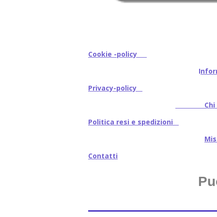
Cookie -policy
I
nfor
Privacy-policy
Chi s
Politica resi e spedizioni
Mi
Contatti
Pu