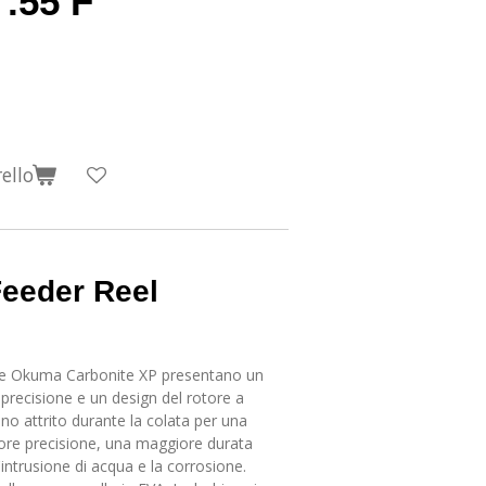
.55 F
ello
Feeder Reel
ne Okuma Carbonite XP presentano un
di precisione e un design del rotore a
no attrito durante la colata per una
re precisione, una maggiore durata
l'intrusione di acqua e la corrosione.