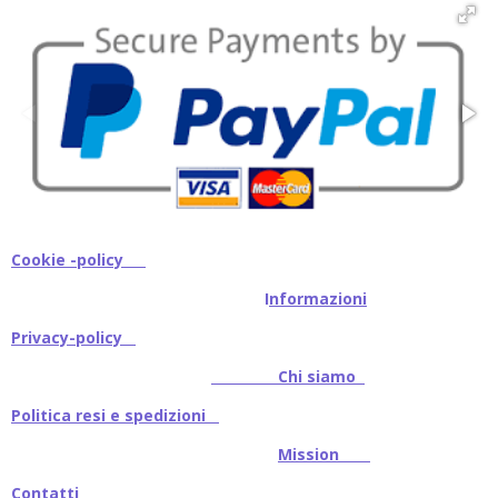
i
i
i
i
Cookie -policy
I
nformazioni
Privacy-policy
Chi siamo
Politica resi e spedizioni
Mission
Contatti