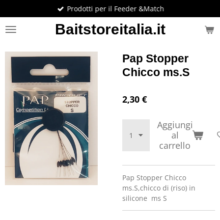
Prodotti per il Feeder &Match
Vai
al
Baitstoreitalia.it
contenuto
principale
Pap Stopper
Chicco ms.S
2,30 €
Aggiungi
al
carrello
Pap Stopper Chicco
ms.S,chicco di (riso) in
silicone ms S