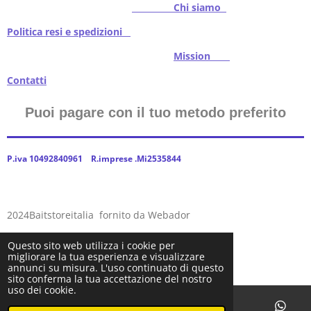
Chi siamo
Politica resi e spedizioni
Mission
Contatti
Puoi pagare con il tuo metodo preferito
P.iva 10492840961 R.imprese .Mi2535844
2024Baitstoreitalia fornito da Webador
Questo sito web utilizza i cookie per
migliorare la tua esperienza e visualizzare
annunci su misura. L'uso continuato di questo
sito conferma la tua accettazione del nostro
uso dei cookie.