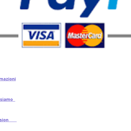
mazioni
iamo
ssion