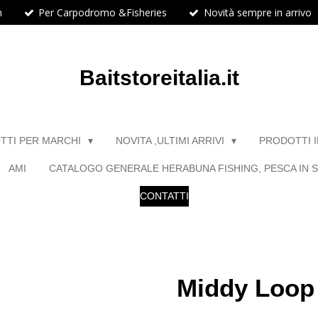
h
Per Carpodromo &Fisheries
Novità sempre in arrivo
Baitstoreitalia.it
TTI PER MARCHI
NOVITA ,ULTIMI ARRIVI
PRODOTTI 
AMI
CATALOGO GENERALE HERABUNA FISHING, PESCA IN S
CONTATTI
Middy Loop