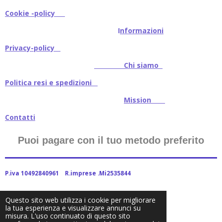
Cookie -policy
I
nformazioni
Privacy-policy
Chi siamo
Politica resi e spedizioni
Mission
Contatti
Puoi pagare con il tuo metodo preferito
P.iva 10492840961 R.imprese .Mi2535844
Questo sito web utilizza i cookie per migliorare
la tua esperienza e visualizzare annunci su
2024Baitstoreitalia fornito da Webador
misura. L'uso continuato di questo sito