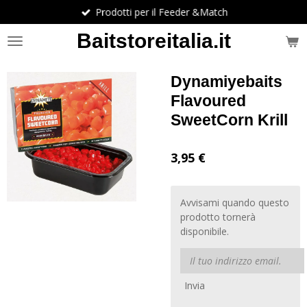
Prodotti per il Feeder &Match
Vai
al
Baitstoreitalia.it
contenuto
principale
Dynamiyebaits
Flavoured
SweetCorn Krill
3,95 €
Avvisami quando questo
prodotto tornerà
disponibile.
Invia