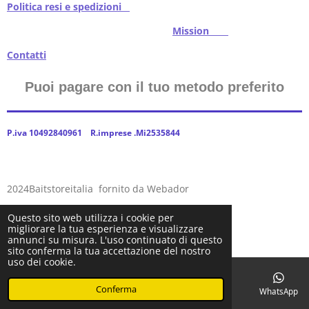
Politica resi e spedizioni
Mission
Contatti
Puoi pagare con il tuo metodo preferito
P.iva 10492840961 R.imprese .Mi2535844
2024Baitstoreitalia fornito da Webador
Questo sito web utilizza i cookie per
migliorare la tua esperienza e visualizzare
annunci su misura. L'uso continuato di questo
sito conferma la tua accettazione del nostro
uso dei cookie.
Conferma
Email
Telefono
Facebook
WhatsApp