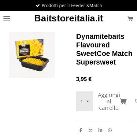
Prodotti per il Feeder &Match
Vai
al
Baitstoreitalia.it
contenuto
principale
Dynamitebaits
Flavoured
SweetCoe Match
Supersweet
3,95 €
Aggiungi
al
carrello
C
C
C
C
o
o
o
o