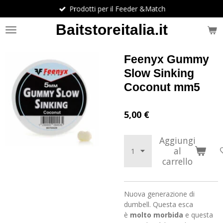
Prodotti per il Feeder &Match
Vai
al
Baitstoreitalia.it
contenuto
principale
Feenyx Gummy
Slow Sinking
Coconut mm5
5,00 €
Aggiungi
al
carrello
Nuova generazione di
dumbell. Questa esca
è
molto morbida
e questa