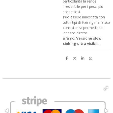
particolarità la rende
irresistibile per i pesci più
sospettosi.
Può essere innescata con
tutti i tipi di Hair rig ma la sua
consistenza permette un
innesco diretto
all’amo.
Versione slow
sinking ultra visibili.
C
C
C
C
o
o
o
o
n
n
n
n
d
d
d
d
i
i
i
i
v
v
v
v
i
i
i
i
d
d
d
d
i
i
i
i