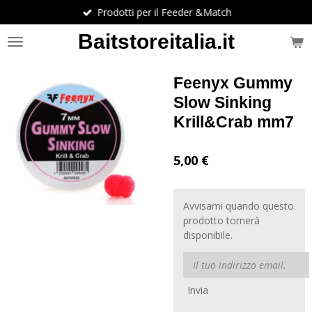
Prodotti per il Feeder &Match
Vai
al
Baitstoreitalia.it
contenuto
principale
Feenyx Gummy
Slow Sinking
Krill&Crab mm7
5,00 €
Avvisami quando questo
prodotto tornerà
disponibile.
Invia