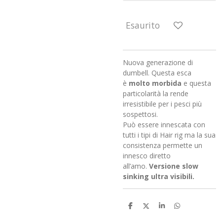
Esaurito
Nuova generazione di
dumbell. Questa esca
è
molto morbida
e questa
particolarità la rende
irresistibile per i pesci più
sospettosi.
Può essere innescata con
tutti i tipi di Hair rig ma la sua
consistenza permette un
innesco diretto
all’amo.
Versione slow
sinking ultra visibili.
C
C
C
C
o
o
o
o