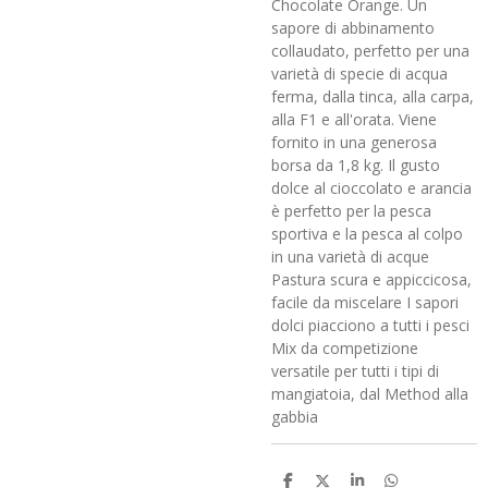
Chocolate Orange. Un
sapore di abbinamento
collaudato, perfetto per una
varietà di specie di acqua
ferma, dalla tinca, alla carpa,
alla F1 e all'orata. Viene
fornito in una generosa
borsa da 1,8 kg. Il gusto
dolce al cioccolato e arancia
è perfetto per la pesca
sportiva e la pesca al colpo
in una varietà di acque
Pastura scura e appiccicosa,
facile da miscelare I sapori
dolci piacciono a tutti i pesci
Mix da competizione
versatile per tutti i tipi di
mangiatoia, dal Method alla
gabbia
C
C
C
C