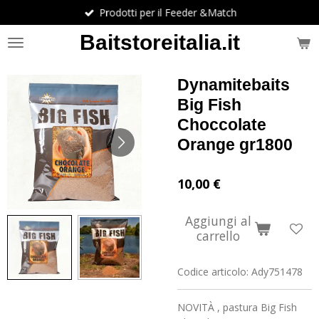
Prodotti per il Feeder &Match
Vai
al
Baitstoreitalia.it
contenuto
principale
Dynamitebaits
Big Fish
Choccolate
Orange gr1800
10,00 €
Aggiungi al
carrello
Codice articolo:
Ady751478
NOVITÀ , pastura Big Fish