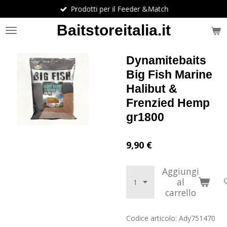
Prodotti per il Feeder &Match
Vai
al
Baitstoreitalia.it
contenuto
principale
Dynamitebaits
Big Fish Marine
Halibut &
Frenzied Hemp
gr1800
9,90 €
Aggiungi
al
carrello
Codice articolo:
Ady751470