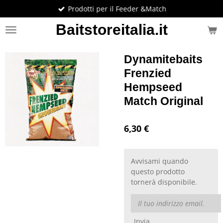
Prodotti per il Feeder &Match
Vai
al
Baitstoreitalia.it
contenuto
principale
Dynamitebaits
Frenzied
Hempseed
Match Original
6,30 €
Avvisami quando
questo prodotto
tornerà disponibile.
Invia