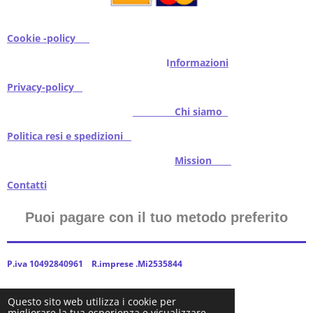
Cookie -policy
I
nformazioni
Privacy-policy
Chi siamo
Politica resi e spedizioni
Mission
Contatti
Puoi pagare con il tuo metodo preferito
P.iva 10492840961 R.imprese .Mi2535844
Questo sito web utilizza i cookie per
migliorare la tua esperienza e visualizzare