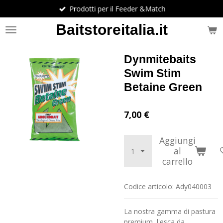
Prodotti per il Feeder &Match
Vai
al
Baitstoreitalia.it
contenuto
principale
Dynmitebaits
Swim Stim
Betaine Green
7,00 €
Aggiungi
al
carrello
Codice articolo:
Ady040003
La nostra gamma di pastura
premium, l'esca da