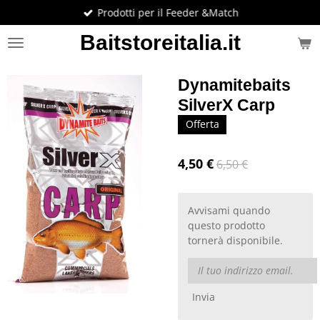
Prodotti per il Feeder &Match
Vai
al
Baitstoreitalia.it
contenuto
principale
Dynamitebaits
SilverX Carp
Offerta
4,50 €
6,50 €
Avvisami quando
questo prodotto
tornerà disponibile.
Invia