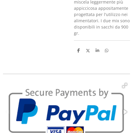
miscela leggermente più
appiccicosa appositamente
progettata per l'utilizzo nei
alimentatori. I due mix sono
disponibili in sacchi da 900
gr.
C
C
C
C
o
o
o
o
n
n
n
n
d
d
d
d
i
i
i
i
v
v
v
v
i
i
i
i
d
d
d
d
i
i
i
i