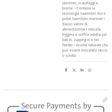
skimmer, scarafaggi e
breme. • Contiene la
tecnologia SwimStim Koi e
pellet SwimStim macinati •
Basso valore di
alimentazione • Miscela
leggera e soffice adatta per
ball-in, cupping in e nel
feeder • Aroma naturale che
può essere miscelato secco
o sciolto
C
C
C
C
o
o
o
o
n
n
n
n
d
d
d
d
i
i
i
i
v
v
v
v
i
i
i
i
d
d
d
d
i
i
i
i