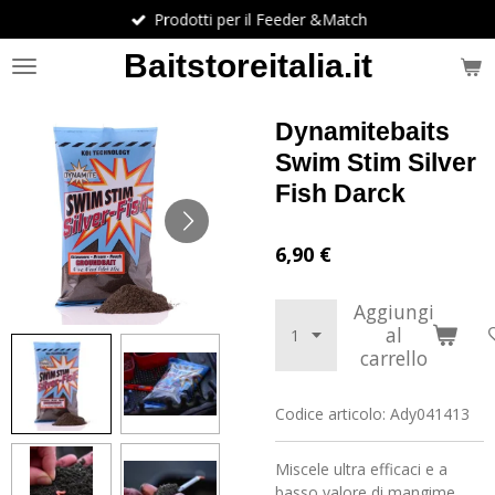
Prodotti per il Feeder &Match
Vai
al
Baitstoreitalia.it
contenuto
principale
Dynamitebaits
Swim Stim Silver
Fish Darck
6,90 €
Aggiungi
al
carrello
Codice articolo:
Ady041413
Miscele ultra efficaci e a
basso valore di mangime