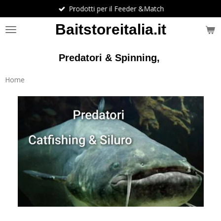
Prodotti per il Feeder &Match
Vai
al
Baitstoreitalia.it
contenuto
principale
Predatori & Spinning,
Home