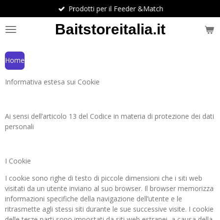
Prodotti per il Feeder &Match
Vai
al
Baitstoreitalia.it
contenuto
principale
Home
Informativa estesa sui Cookie
Ai sensi dell’articolo 13 del Codice in materia di protezione dei dati
personali
I Cookie
I cookie sono righe di testo di piccole dimensioni che i siti web
visitati da un utente inviano al suo browser. Il browser memorizza
informazioni specifiche della navigazione dell’utente e le
ritrasmette agli stessi siti durante le sue successive visite. I cookie
delle terze parti sono impostati da siti web estranei, a causa della