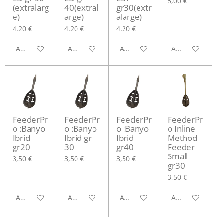
5,00 €
(extralarg
40(extral
gr30(extr
e)
arge)
alarge)
4,20 €
4,20 €
4,20 €
Aggiungi al carrello
Aggiungi al carrello
Aggiungi al carrello
Aggiungi al ca
FeederPr
FeederPr
FeederPr
FeederPr
o :Banyo
o :Banyo
o :Banyo
o Inline
Ibrid
Ibrid gr
Ibrid
Method
gr20
30
gr40
Feeder
Small
3,50 €
3,50 €
3,50 €
gr30
3,50 €
Aggiungi al carrello
Aggiungi al carrello
Aggiungi al carrello
Aggiungi al ca