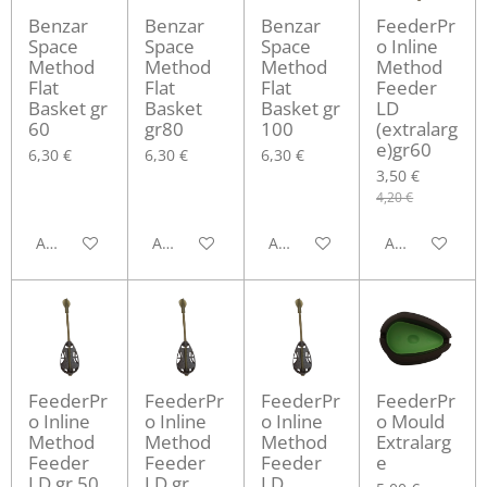
Benzar
Benzar
Benzar
FeederPr
Space
Space
Space
o Inline
Method
Method
Method
Method
Flat
Flat
Flat
Feeder
Basket gr
Basket
Basket gr
LD
60
gr80
100
(extralarg
e)gr60
6,30 €
6,30 €
6,30 €
3,50 €
4,20 €
Aggiungi al carrello
Aggiungi al carrello
Aggiungi al carrello
Aggiungi al ca
FeederPr
FeederPr
FeederPr
FeederPr
o Inline
o Inline
o Inline
o Mould
Method
Method
Method
Extralarg
Feeder
Feeder
Feeder
e
LD gr 50
LD gr
LD.