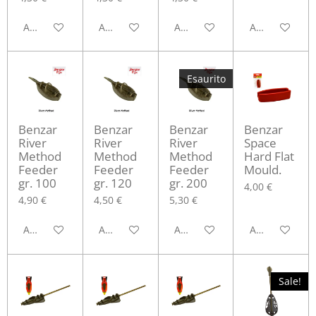
Aggiungi al carrello
Aggiungi al carrello
Aggiungi al carrello
Avvisami quan
Esaurito
Benzar
Benzar
Benzar
Benzar
River
River
River
Space
Method
Method
Method
Hard Flat
Feeder
Feeder
Feeder
Mould.
gr. 100
gr. 120
gr. 200
4,00 €
4,90 €
4,50 €
5,30 €
Aggiungi al carrello
Aggiungi al carrello
Avvisami quando disponibile
Aggiungi al ca
Sale!