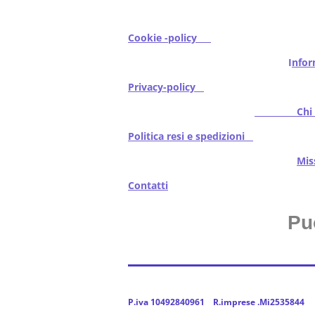
Cookie -policy
I
nfor
Privacy-policy
Chi s
Politica resi e spedizioni
Mi
Contatti
Pu
P.iva 10492840961 R.imprese .Mi2535844