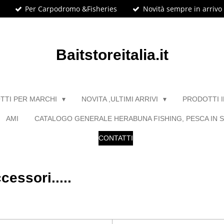
Per Carpodromo &Fisheries
Novità sempre in arrivo
Baitstoreitalia.it
TTI PER MARCHI
NOVITA ,ULTIMI ARRIVI
PRODOTTI 
AMI
CATALOGO GENERALE HERABUNA FISHING, PESCA IN S
CONTATTI
essori.....