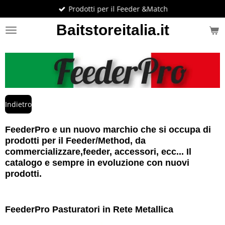
Prodotti per il Feeder &Match
Vai
al
Baitstoreitalia.it
contenuto
principale
Indietro
FeederPro e un nuovo marchio che si occupa di
prodotti per il Feeder/Method, da
commercializzare,feeder, accessori, ecc... Il
catalogo e sempre in evoluzione con nuovi
prodotti.
FeederPro Pasturatori in Rete Metallica