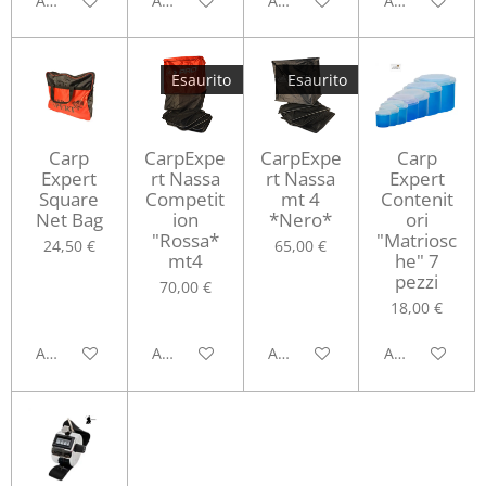
Aggiungi al carrello
Aggiungi al carrello
Aggiungi al carrello
Aggiungi al ca
Esaurito
Esaurito
Carp
CarpExpe
CarpExpe
Carp
Expert
rt Nassa
rt Nassa
Expert
Square
Competit
mt 4
Contenit
Net Bag
ion
*Nero*
ori
"Rossa*
"Matriosc
24,50 €
65,00 €
mt4
he" 7
pezzi
70,00 €
18,00 €
Aggiungi al carrello
Avvisami quando disponibile
Avvisami quando disponibile
Aggiungi al ca