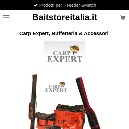
Prodotti per il Feeder &Match
Vai
al
Baitstoreitalia.it
contenuto
principale
Carp Expert, Buffetteria & Accessori