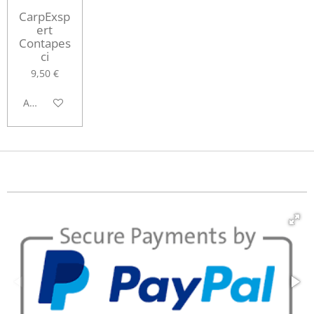
CarpExsp
ert
Contapes
ci
9,50 €
Aggiungi al carrello