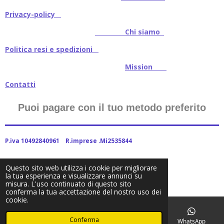
Privacy-policy
Chi siamo
Politica resi e spedizioni
Mission
Contatti
Puoi pagare con il tuo metodo preferito
P.iva 10492840961 R.imprese .Mi2535844
Questo sito web utilizza i cookie per migliorare
la tua esperienza e visualizzare annunci su
2024Baitstoreitalia fornito da Webador
misura. L'uso continuato di questo sito
conferma la tua accettazione del nostro uso dei
cookie.
Conferma
Email
Telefono
Facebook
WhatsApp