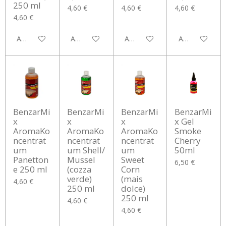
250 ml
4,60 €
4,60 €
4,60 €
4,60 €
Aggiungi al carrello
Avvisami quando disponibile
Avvisami quando disponibile
Aggiungi al car
BenzarMi
BenzarMi
BenzarMi
BenzarMi
x
x
x
x Gel
AromaKo
AromaKo
AromaKo
Smoke
ncentrat
ncentrat
ncentrat
Cherry
um
um Shell/
um
50ml
Panetton
Mussel
Sweet
6,50 €
e 250 ml
(cozza
Corn
verde)
(mais
4,60 €
250 ml
dolce)
250 ml
4,60 €
4,60 €