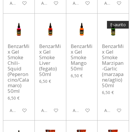
Aggiungi al carrello
Aggiungi al carrello
Aggiungi al carrello
Aggiungi al car
Esaurito
BenzarMi
BenzarMi
BenzarMi
BenzarMi
x Gel
x Gel
x Gel
x Gel
Smoke
Smoke
Smoke
Smoke
Chili-
Liver
Mango
Marzipan
Squid
(fegato)
50ml
-Garlic
(Peperon
50ml
(marzapa
6,50 €
cino/Cala
ne/aglio)
6,50 €
maro)
50ml
50ml
6,50 €
6,50 €
Aggiungi al carrello
Aggiungi al carrello
Aggiungi al carrello
Avvisami quan