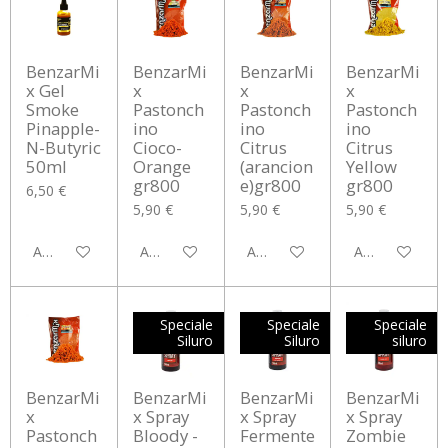
BenzarMi
BenzarMi
BenzarMi
BenzarMi
x Gel
x
x
x
Smoke
Pastonch
Pastonch
Pastonch
Pinapple-
ino
ino
ino
N-Butyric
Cioco-
Citrus
Citrus
50ml
Orange
(arancion
Yellow
gr800
e)gr800
gr800
6,50 €
5,90 €
5,90 €
5,90 €
Aggiungi al carrello
Aggiungi al carrello
Aggiungi al carrello
Aggiungi al car
Speciale
Speciale
Speciale
Siluro
Siluro
siluro
BenzarMi
BenzarMi
BenzarMi
BenzarMi
x
x Spray
x Spray
x Spray
Pastonch
Bloody -
Fermente
Zombie