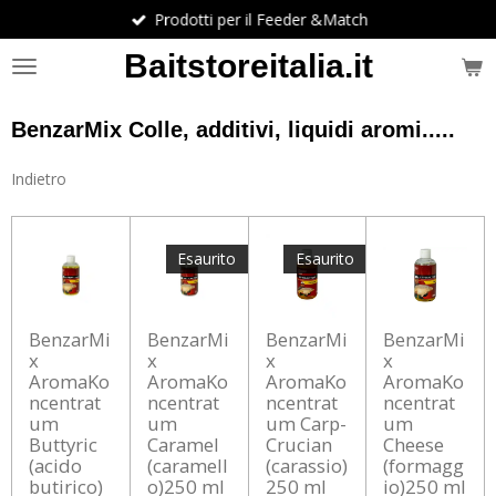
Prodotti per il Feeder &Match
Vai
al
Baitstoreitalia.it
contenuto
principale
BenzarMix Colle, additivi, liquidi aromi.....
Indietro
Esaurito
Esaurito
BenzarMi
BenzarMi
BenzarMi
BenzarMi
x
x
x
x
AromaKo
AromaKo
AromaKo
AromaKo
ncentrat
ncentrat
ncentrat
ncentrat
um
um
um Carp-
um
Buttyric
Caramel
Crucian
Cheese
(acido
(caramell
(carassio)
(formagg
butirico)
o)250 ml
250 ml
io)250 ml