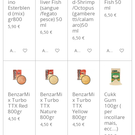
ino
liver Fish
d-Shrimp
Fish 50
Esterblen
(sangue
/Octopus
ml
d (mix)
/fegato
(gambere
6,50 €
gr800
pesce) 50
tti/calam
ml
aro)50
5,90 €
ml
6,50 €
6,50 €
Aggiungi al carrello
Aggiungi al carrello
Aggiungi al carrello
Aggiungi al car
BenzarMi
BenzarMi
BenzarMi
Cukk
x Turbo
x Turbo
x Turbo
Gum
TTX Red
TTX
TTX
100gr (
800gr
Nature
Yellow
per
800gr
800gr
incollare
4,50 €
mais,
4,50 €
4,50 €
ecc....)