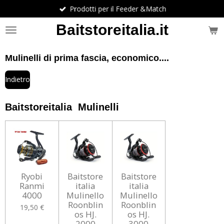
Prodotti per il Feeder &Match
Vai
al
Baitstoreitalia.it
contenuto
principale
Mulinelli di prima fascia, economico....
Indietro
Baitstoreitalia Mulinelli
Ryobi
Baitstore
Baitstore
Ranmi
italia
italia
4000
Mulinello
Mulinello
Roonblin
Roonblin
19,50 €
os HJ.
os HJ.
2000
3000