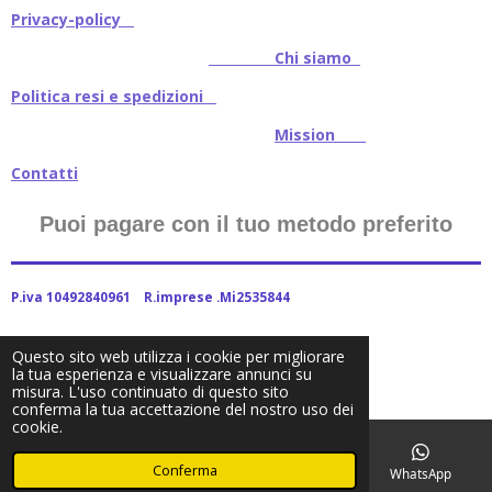
Privacy-policy
Chi siamo
Politica resi e spedizioni
Mission
Contatti
Puoi pagare con il tuo metodo preferito
P.iva 10492840961 R.imprese .Mi2535844
Questo sito web utilizza i cookie per migliorare
la tua esperienza e visualizzare annunci su
2024Baitstoreitalia fornito da Webador
misura. L'uso continuato di questo sito
conferma la tua accettazione del nostro uso dei
cookie.
Conferma
Email
Telefono
Facebook
WhatsApp