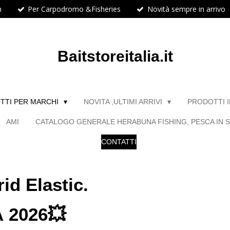
h
Per Carpodromo &Fisheries
Novità sempre in arrivo
Baitstoreitalia.it
TTI PER MARCHI
NOVITA ,ULTIMI ARRIVI
PRODOTTI 
AMI
CATALOGO GENERALE HERABUNA FISHING, PESCA IN S
CONTATTI
d Elastic.
 2026💥