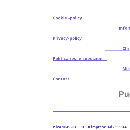
Cookie -policy
I
nfor
Privacy-policy
Chi s
Politica resi e spedizioni
Mi
Contatti
Pu
P.iva 10492840961 R.imprese .Mi2535844