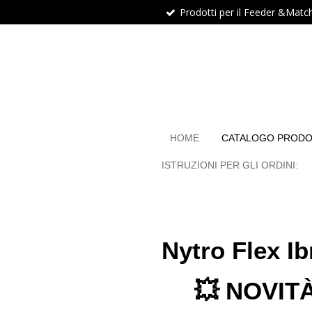
Prodotti per il Feeder &Matc
Vai
al
contenuto
principale
HOME
CATALOGO PRODO
ISTRUZIONI PER GLI ORDINI:
Nytro Flex Ibri
💥 NOVITÀ