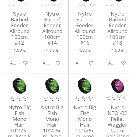
Nytro
Nytro
Nytro
Nytro
Barbed
Barbef
Barbed
Barbed
Feeder
Feeder
Feeder
Feeder
Allround
Allround
Allround
Allround
100cm
100cm
100cm
100cm
#12
#14
#16
#18
4,90 €
4,90 €
4,90 €
4,90 €
Aggiungi al carrello
Aggiungi al carrello
Aggiungi al carrello
Aggiungi al ca
Nytro Big
Nytro Big
Nytro Big
Nytro
Fish
Fish
Fish
NTO -B2
Mono
Mono
Mono
Pellet
Hair
Hair
Hair
Waggler
10"/25c
10"/25c
10"/25c
Latex
m. Amo 8
m. Amo
m. Amo
Bait Band