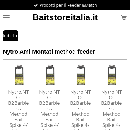
Prodotti per il Feeder &Match
Vai
al
Baitstoreitalia.it
contenuto
principale
Indietro
Nytro Ami Montati method feeder
Nytro,NT
Nytro,NT
Nytro,NT
Nytro,NT
O-
O-
O-
O-
B2Barble
B2Barble
B2Barble
B2Barble
ss
ss
ss
ss
Method
Method
Method
Method
Bait
Bait
Bait
Bait
Spike 4/
Spike 4/
Spike 4/
Spike 4/