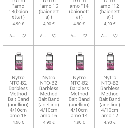
10 cm
10 cm
10 cm
10 cm
"amo
"amo 16
amo "14
amo "12
18(baion
(baionett
(baionett
(baionett
etta) )
a) )
a) )
a) )
4,90 €
4,90 €
4,90 €
4,90 €
Aggiungi al carrello
Aggiungi al carrello
Aggiungi al carrello
Aggiungi al ca
Nytro
Nytro
Nytro
Nytro
NTO-B2
NTO-B2
NTO-B2
NTO-B2
Barbless
Barbless
Barbless
Barbless
Method
Method
Method
Method
Bait Band
Bait Band
Bait Band
Bait Band
(anellino)
(anellino)
(anellino)
(anellino)
4/10cm
4/10cm
4/10cm
4/10cm
amo 18
amo 16
amo 14
amo 12
4,90 €
4,90 €
4,90 €
4,90 €