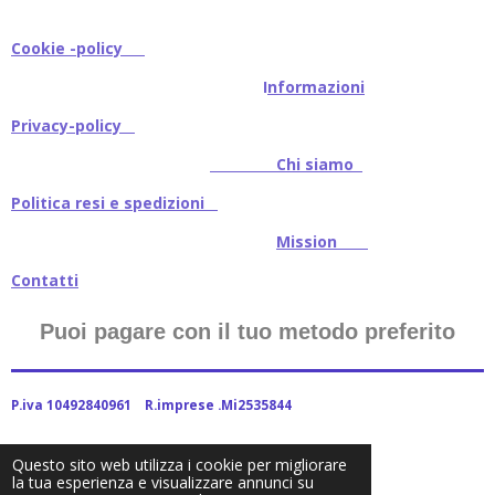
Cookie -policy
I
nformazioni
Privacy-policy
Chi siamo
Politica resi e spedizioni
Mission
Contatti
Puoi pagare con il tuo metodo preferito
P.iva 10492840961 R.imprese .Mi2535844
Questo sito web utilizza i cookie per migliorare
la tua esperienza e visualizzare annunci su
2024Baitstoreitalia fornito da Webador