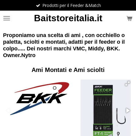
Prodotti per il Feeder &Match
Vai
al
Baitstoreitalia.it
contenuto
principale
Proponiamo una scelta di ami , con occhiello o
paletta, sciolti e montati, adatti per il feeder o il
colpo..... Dei nostri marchi VMC, Middy, BKK.
Owner.Nytro
Ami Montati e Ami sciolti