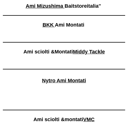
Ami Mizushima
Baitstoreitalia"
BKK
Ami Montati
Ami sciolti &Montati
Middy Tackle
Nytro Ami Montati
Ami sciolti &montati
VMC