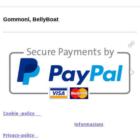
Gommoni, BellyBoat
Cookie -policy
I
nformazioni
Privacy-policy