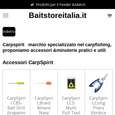
Prodotti per il Feeder &Match
Vai
al
Baitstoreitalia.it
contenuto
principale
Indietro
Carpspirit marchio specializzato nel carpfishing,
proponiamo accessori &minuterie pratici e utili
Accessori CarpSpirit
CarpSpiri
CarpSpiri
CarpSpiri
CarpSpiri
t CBS-
t,Braid
t,CS-
t,Cutig
Bait Drill
&Hard
Multi
Pliers
(trapanin
Navy
Pull Tool
(forbice