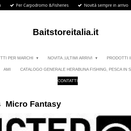
h
Per Carpodromo &Fisheries
Novità sempre in arrivo
Baitstoreitalia.it
TTI PER MARCHI
NOVITA ,ULTIMI ARRIVI
PRODOTTI 
AMI
CATALOGO GENERALE HERABUNA FISHING, PESCA IN S
CONTATTI
s Micro Fantasy