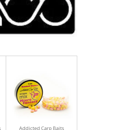
s
Addicted Carp Baits