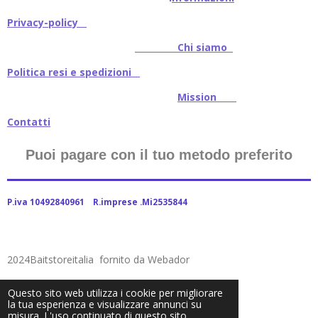
Privacy-policy
Chi siamo
Politica resi e spedizioni
Mission
Contatti
Puoi pagare con il tuo metodo preferito
P.iva 10492840961 R.imprese .Mi2535844
2024Baitstoreitalia fornito da Webador
Questo sito web utilizza i cookie per migliorare
la tua esperienza e visualizzare annunci su
misura. L'uso continuato di questo sito