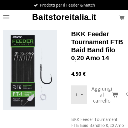
Prodotti per il Feeder &Match
Vai
al
Baitstoreitalia.it
contenuto
principale
BKK Feeder
Tournament FTB
Baid Band filo
0,20 Amo 14
4,50 €
Aggiungi
al
carrello
BKK Feeder Tournament
FTB Baid Bandfilo 0,20 Amo